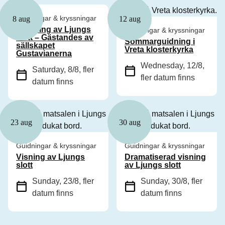
Guidningar & kryssningar
8 aug
12 aug
Guidning av Ljungs
Guidningar & kryssningar
slott – Gästandes av
Sommarguidning i
sällskapet
Vreta klosterkyrka
Gustavianerna
Wednesday, 12/8
,
Saturday, 8/8
, fler
fler datum finns
datum finns
23 aug
30 aug
Guidningar & kryssningar
Guidningar & kryssningar
Visning av Ljungs
Dramatiserad visning
slott
av Ljungs slott
Sunday, 23/8
, fler
Sunday, 30/8
, fler
datum finns
datum finns