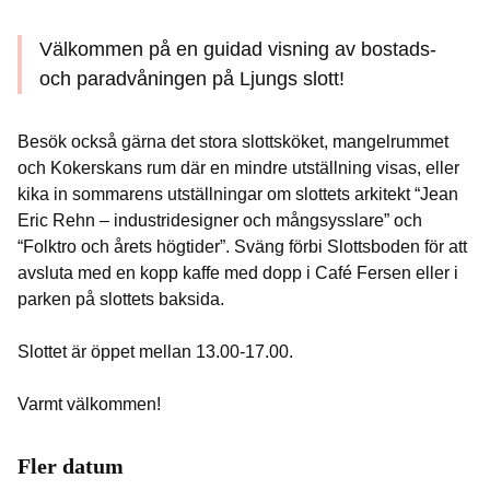
Välkommen på en guidad visning av bostads-
och paradvåningen på Ljungs slott!
Besök också gärna det stora slottsköket, mangelrummet
och Kokerskans rum där en mindre utställning visas, eller
kika in sommarens utställningar om slottets arkitekt “Jean
Eric Rehn – industridesigner och mångsysslare” och
“Folktro och årets högtider”. Sväng förbi Slottsboden för att
avsluta med en kopp kaffe med dopp i Café Fersen eller i
parken på slottets baksida.
Slottet är öppet mellan 13.00-17.00.
Varmt välkommen!
Fler datum