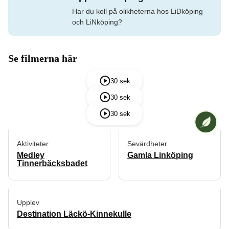
Har du koll på olikheterna hos LiDköping
och LiNköping?
Se filmerna här
30 sek
30 sek
30 sek
Vi på [A
Aktiviteter
Sevärdheter
Medley
Gamla Linköping
Tinnerbäcksbadet
Upplev
Destination Läckö-Kinnekulle