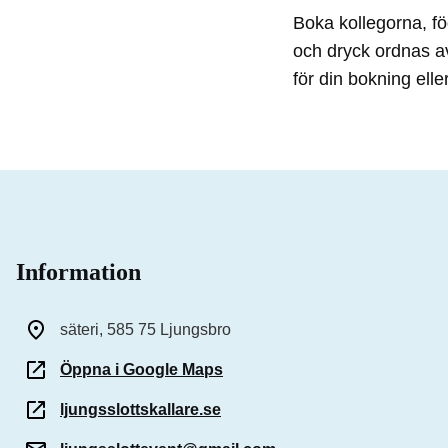
Boka kollegorna, fö
och dryck ordnas av
för din bokning el
Information
säteri, 585 75 Ljungsbro
Öppna i Google Maps
ljungsslottskallare.se