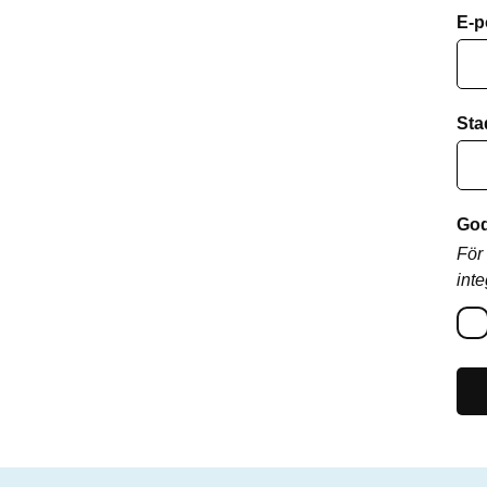
E-p
Sta
God
För
inte