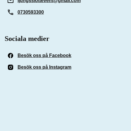
ljungsslottevent@gmail.com
0730593300
Sociala medier
Besök oss på Facebook
(Öppnas i ett nytt fönster)
Besök oss på Instagram
(Öppnas i ett nytt fönster)