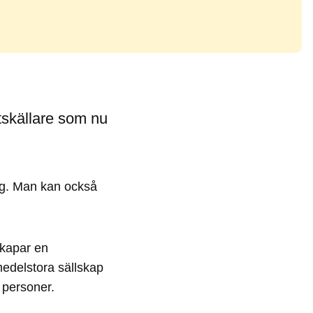
tskällare som nu
etag. Man kan också
skapar en
medelstora sällskap
 personer.