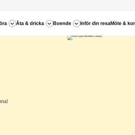
öra
Äta & dricka
Boende
Inför din resa
Möte & ko
mna!