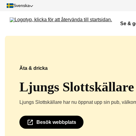
Svenska
Se & g
Äta & dricka
Ljungs Slottskällare
Ljungs Slottskällare har nu öppnat upp sin pub, välko
Besök webbplats