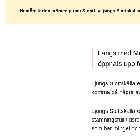
Hem
Äta & dricka
Barer, pubar & nattliv
Ljungs Slottskälla
Längs med Mot
öppnats upp f
Ljungs Slottskällare
komma på några av
Ljungs Slottskällar
stämningsfull tidsr
som har mingel och 