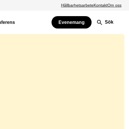
Hållbarhetsarbete
Kontakt
Om oss
Sök
nferens
Evenemang