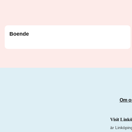
Boende
Om o
Visit Link
är Linköpin