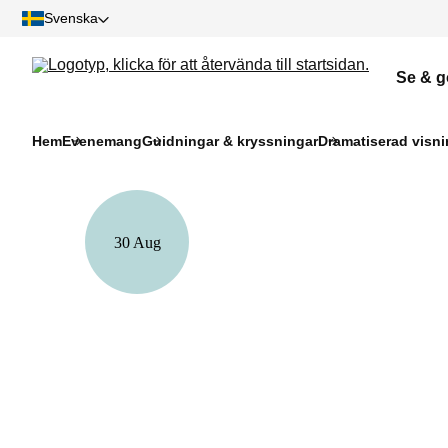
Svenska
Se & g
Hem
Evenemang
Guidningar & kryssningar
Dramatiserad visni
30 Aug