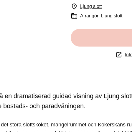
Ljung slott
(Öppnas i ett n
Arrangör: Ljung slott
Inf
en dramatiserad guidad visning av Ljung slot
e bostads- och paradvåningen.
det stora slottsköket, mangelrummet och Kokerskans r