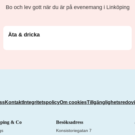
Bo och lev gott när du är på evenemang i Linköping
Äta & dricka
ss
Kontakt
Integritetspolicy
Om cookies
Tillgänglighetsredov
öping & Co
Besöksadress
gs
Konsistoriegatan 7