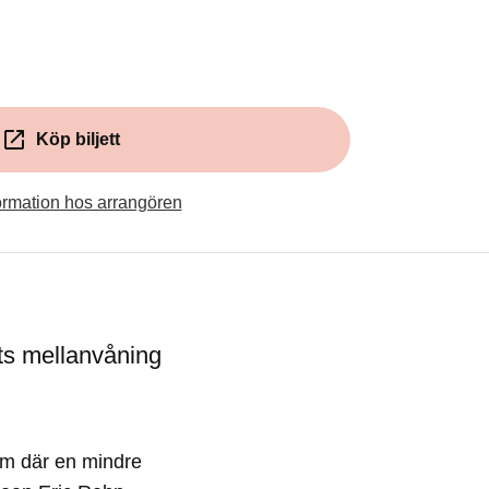
ytt fönster)
Köp biljett
(Öppnas i ett nytt fönster)
ormation hos arrangören
ts mellanvåning
um där en mindre