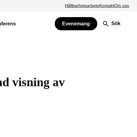
Hållbarhetsarbete
Kontakt
Om oss
Sök
nferens
Evenemang
d visning av