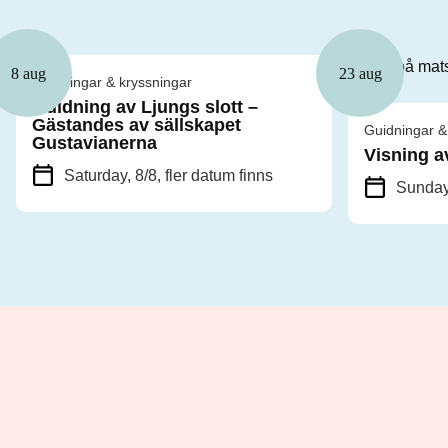
8 aug
23 aug
Guidningar & kryssningar
Guidning av Ljungs slott –
Gästandes av sällskapet
Guidningar &
Gustavianerna
Visning a
Saturday, 8/8
, fler datum finns
Sunday