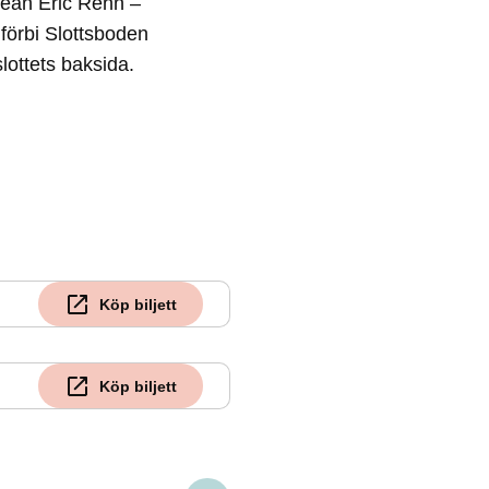
“Jean Eric Rehn –
förbi Slottsboden
lottets baksida.
Köp biljett
Köp biljett