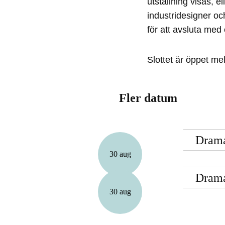
utställning visas, e
industridesigner oc
för att avsluta med
Slottet är öppet me
Fler datum
Drama
30 aug
Drama
30 aug