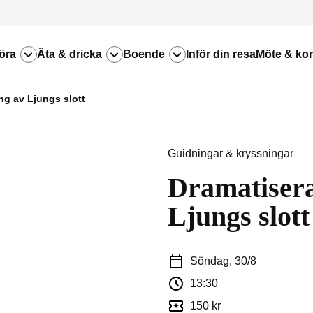
öra
Äta & dricka
Boende
Inför din resa
Möte & ko
ng av Ljungs slott
Guidningar & kryssningar
Dramatisera
Ljungs slott
Söndag, 30/8
13:30
150 kr