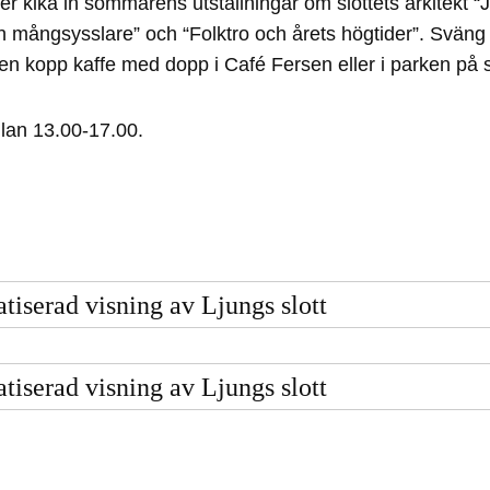
ller kika in sommarens utställningar om slottets arkitekt 
h mångsysslare” och “Folktro och årets högtider”. Sväng 
 en kopp kaffe med dopp i Café Fersen eller i parken på s
llan 13.00-17.00.
tiserad visning av Ljungs slott
tiserad visning av Ljungs slott