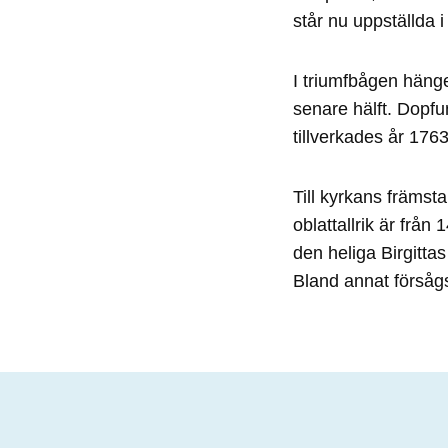
står nu uppställda i
I triumfbågen hänge
senare hälft. Dopfun
tillverkades år 176
Till kyrkans främsta
oblattallrik är från
den heliga Birgitta
Bland annat försågs