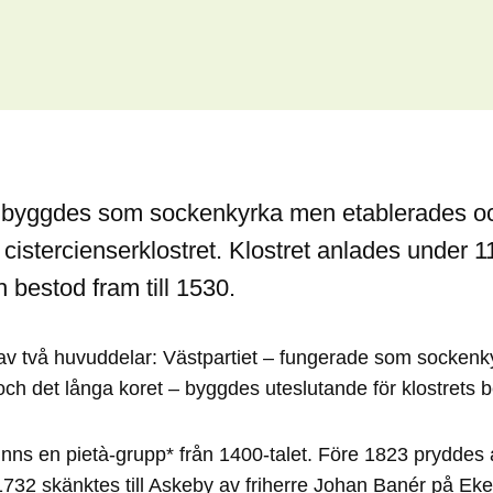
 byggdes som sockenkyrka men etablerades o
 cistercienserklostret. Klostret anlades under 1
 bestod fram till 1530.
v två huvuddelar: Västpartiet – fungerade som sockenky
 och det långa koret – byggdes uteslutande för klostrets 
nns en pietà-grupp* från 1400-talet. Före 1823 pryddes a
1732 skänktes till Askeby av friherre Johan Banér på Ek