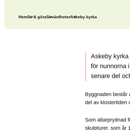
Hem
Se & göra
Sevärdheter
Askeby kyrka
Askeby kyrka
för nunnorna i
senare del och
Byggnaden består a
del av klostertiden
Som altarprydnad fi
skulpturer, som år 