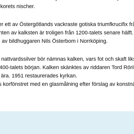
 korets nischer.
r ett av Östergötlands vackraste gotiska triumfkrucifix fr
ten av kalksten är troligen från 1200-talets senare hälft
3 av bildhuggaren Nils Österbom i Norrköping.
 nattvardssilver bör nämnas kalken, vars fot och skaft li
 1400-talets början. Kalken skänktes av riddaren Tord Röri
s ära. 1951 restaurerades kyrkan.
 korfönstret med en glasmålning efter förslag av konstn