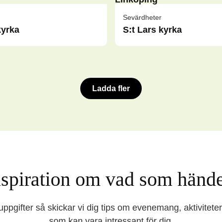
Sevärdheter
kyrka
S:t Lars kyrka
Ladda fler
inspiration om vad som hände
a uppgifter så skickar vi dig tips om evenemang, aktivitete
som kan vara intressant för dig.