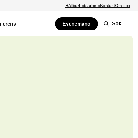
Hållbarhetsarbete
Kontakt
Om oss
Sök
nferens
Evenemang