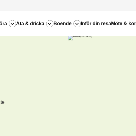
öra
Äta & dricka
Boende
Inför din resa
Möte & ko
ste