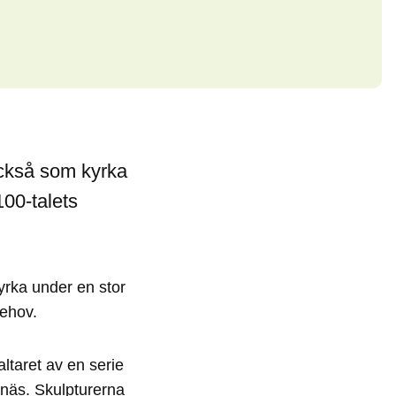
ckså som kyrka
100-talets
rka under en stor
behov.
ltaret av en serie
enäs. Skulpturerna