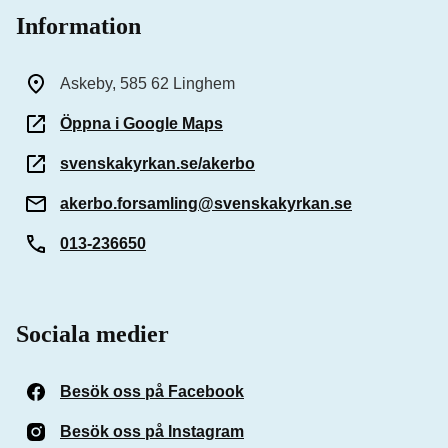
Information
Askeby, 585 62 Linghem
Öppna i Google Maps
svenskakyrkan.se/akerbo
akerbo.forsamling@svenskakyrkan.se
013-236650
Sociala medier
Besök oss på Facebook
(Öppnas i ett nytt fönster)
Besök oss på Instagram
(Öppnas i ett nytt fönster)