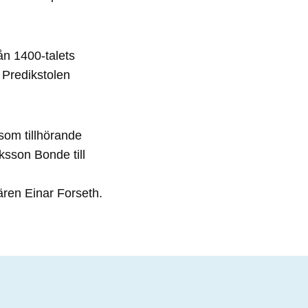
ån 1400-talets
. Predikstolen
ksom tillhörande
ksson Bonde till
ären Einar Forseth.