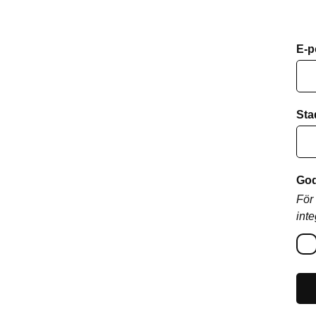
E-p
Sta
God
För
inte