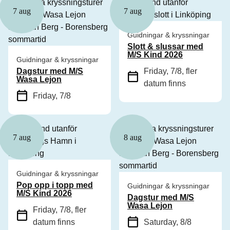
7 aug
7 aug
Guidningar & kryssningar
Slott & slussar med
M/S Kind 2026
Guidningar & kryssningar
Dagstur med M/S
Friday, 7/8
, fler
Wasa Lejon
datum finns
Friday, 7/8
7 aug
8 aug
Guidningar & kryssningar
Pop opp i topp med
Guidningar & kryssningar
M/S Kind 2026
Dagstur med M/S
Wasa Lejon
Friday, 7/8
, fler
datum finns
Saturday, 8/8