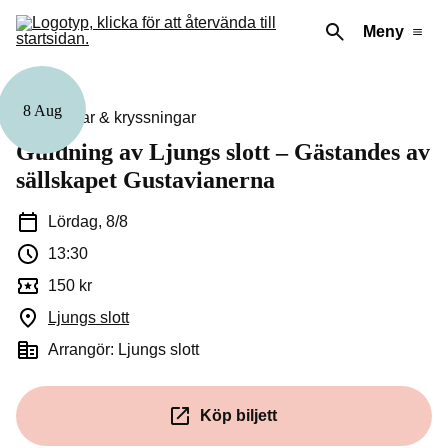
Meny
8 Aug
Guidningar & kryssningar
Guidning av Ljungs slott – Gästandes av
sällskapet Gustavianerna
Lördag, 8/8
13:30
150 kr
Ljungs slott
(Öppnas i ett nytt fönster)
Arrangör: Ljungs slott
Köp biljett
(Öppnas i ett nytt fönster)